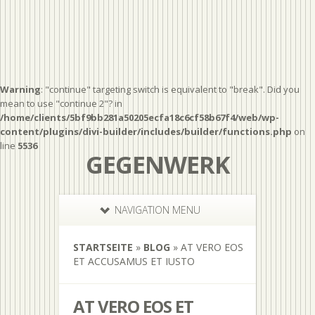
Warning
: "continue" targeting switch is equivalent to "break". Did you
mean to use "continue 2"? in
/home/clients/5bf9bb281a50205ecfa18c6cf58b67f4/web/wp-
content/plugins/divi-builder/includes/builder/functions.php
on
line
5536
GEGENWERK
NAVIGATION MENU
STARTSEITE
»
BLOG
»
AT VERO EOS
ET ACCUSAMUS ET IUSTO
AT VERO EOS ET