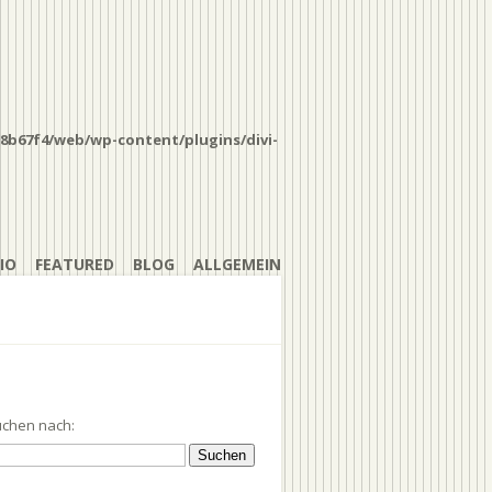
8b67f4/web/wp-content/plugins/divi-
IO
FEATURED
BLOG
ALLGEMEIN
chen nach: