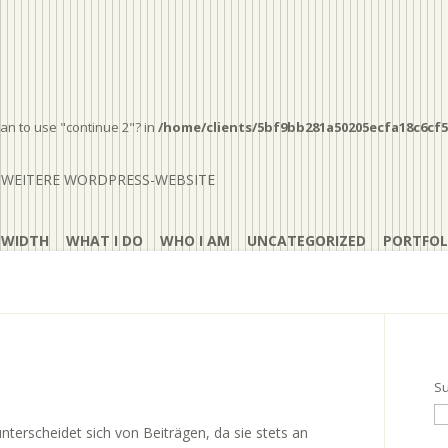
ean to use "continue 2"? in
/home/clients/5bf9bb281a50205ecfa18c6cf5
 WEITERE WORDPRESS-WEBSITE
 WIDTH
WHAT I DO
WHO I AM
UNCATEGORIZED
PORTFOL
Su
 unterscheidet sich von Beiträgen, da sie stets an